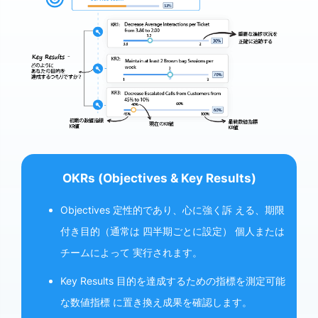
OKRs (Objectives & Key Results)
Objectives 定性的であり、心に強く訴 える、期限
付き目的（通常は 四半期ごとに設定） 個人または
チームによって 実行されます。
Key Results 目的を達成するための指標を測定可能
な数値指標 に置き換え成果を確認します。